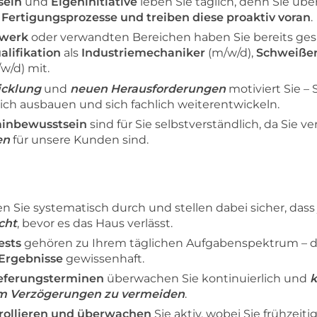
sein
und
Eigeninitiative
leben Sie täglich, denn Sie ü
Fertigungsprozesse und treiben diese proaktiv voran
.
werk
oder verwandten Bereichen haben Sie bereits ge
alifikation
als
Industriemechaniker
(m/w/d),
Schweiße
w/d) mit.
icklung
und
neuen Herausforderungen
motiviert Sie –
ch ausbauen und sich fachlich weiterentwickeln.
minbewusstsein
sind für Sie selbstverständlich, da Sie v
en
für unsere Kunden sind.
en Sie systematisch durch und stellen dabei sicher, dass
cht
, bevor es das Haus verlässt.
ests
gehören zu Ihrem täglichen Aufgabenspektrum – da
Ergebnisse
gewissenhaft.
ieferungsterminen
überwachen Sie kontinuierlich und
k
um Verzögerungen zu vermeiden
.
rollieren und überwachen
Sie aktiv, wobei Sie frühzeit