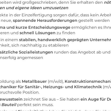
beiten wird großgeschrieben, denn Sie erhalten den
nöt
ngen und eigene Ideen umzusetzen
te in der Einzelfertigung sorgen dafür, dass kein Arbe
 neue,
spannende Herausforderungen
gestellt werden
lima und kurze Entscheidungswege
ermöglichen es Ihnen
ieren und
schnell Lösungen
zu finden
n in einem
stabilen, handwerklich geprägten Unterne
keit, sich nachhaltig zu etablieren
ätzliche Sozialleistungen
runden das Angebot ab und 
nserfolg angemessen
bildung als
Metallbauer
(m/w/d),
Konstruktionsmechan
aniker für Sanitär-, Heizungs- und Klimatechnik
(m/w
ruchsvolle Position.
bewusstsein
zeichnet Sie aus – Sie haben
ein Auge für De
 Bauteil
perfekt sein muss.