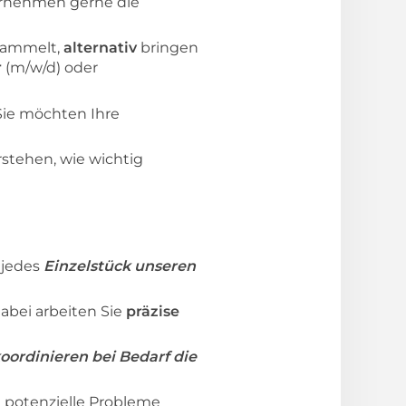
bernehmen gerne die
sammelt,
alternativ
bringen
r
(m/w/d) oder
 Sie möchten Ihre
erstehen, wie wichtig
 jedes
Einzelstück unseren
bei arbeiten Sie
präzise
oordinieren bei Bedarf die
ig potenzielle Probleme