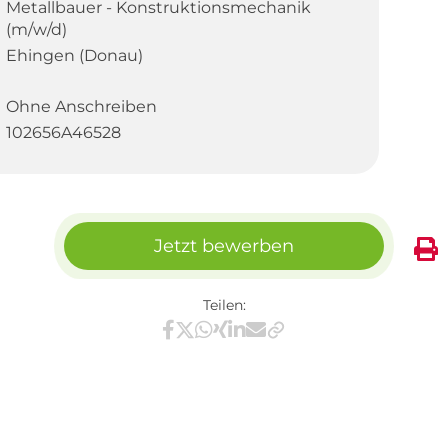
Metallbauer - Konstruktionsmechanik
(m/w/d)
Ehingen (Donau)
Ohne Anschreiben
102656A46528
Jetzt bewerben
Teilen:
Teilen via Facebook
Teilen via X / Twitter
Teilen via WhatsApp
Teilen via Xing
Teilen via LinkedIn
Teilen via E-Mail