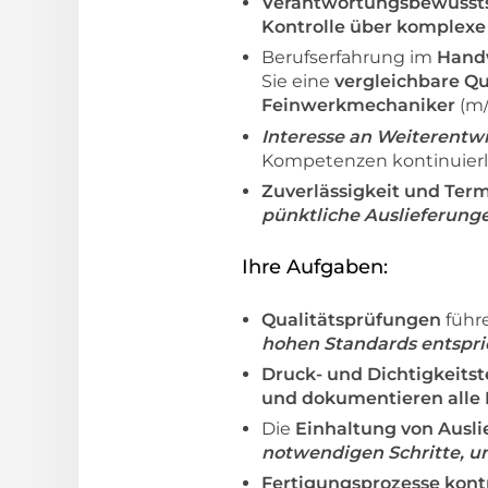
Verantwortungsbewusst
Kontrolle über komplexe 
Berufserfahrung im
Hand
Sie eine
vergleichbare Qu
Feinwerkmechaniker
(m/
Interesse an Weiterentw
Kompetenzen kontinuierli
Zuverlässigkeit und Ter
pünktliche Auslieferung
Ihre Aufgaben:
Qualitätsprüfungen
führ
hohen Standards entspri
Druck- und Dichtigkeitst
und dokumentieren alle 
Die
Einhaltung von Ausl
notwendigen Schritte, 
Fertigungsprozesse kont