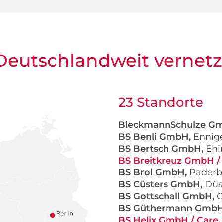
Deutschlandweit vernetz
23 Standorte
BleckmannSchulze G
BS Benli GmbH,
Ennig
BS Bertsch GmbH,
Ehi
BS Breitkreuz GmbH /
BS Brol GmbH,
Paderb
BS Cüsters GmbH,
Düs
BS Gottschall GmbH,
C
BS Güthermann Gmb
BS Helix GmbH / Care