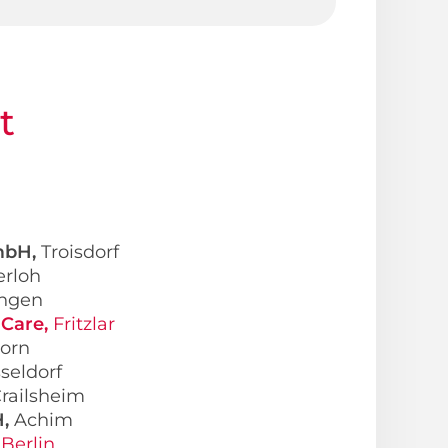
t
mbH,
Troisdorf
erloh
ngen
 Care,
Fritzlar
orn
seldorf
railsheim
H,
Achim
,
Berlin