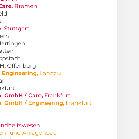
Care,
Bremen
eld
st
e,
Stuttgart
ern
ertingen
tten
ppstadt
H,
Offenburg
Engineering,
Lahnau
ar
nkfurt
l GmbH / Care,
Frankfurt
l GmbH / Engineering,
Frankfurt
undheitswesen
en- und Anlagenbau