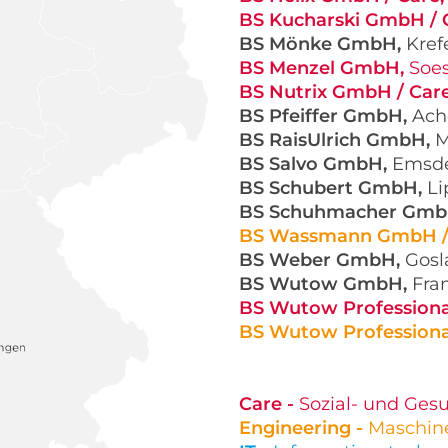
BS Kucharski GmbH / 
BS Mönke GmbH,
Kref
BS Menzel GmbH,
Soe
BS Nutrix GmbH / Car
BS Pfeiffer GmbH,
Ach
BS RaisUlrich GmbH,
M
BS Salvo GmbH,
Emsde
BS Schubert GmbH,
Li
BS Schuhmacher Gmb
BS Wassmann GmbH / 
BS Weber GmbH,
Gosl
BS Wutow GmbH,
Fra
BS Wutow Professiona
BS Wutow Professiona
Care -
Sozial- und Ges
Engineering -
Maschin