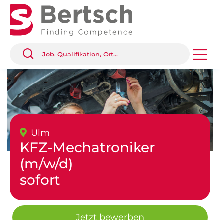
Ulm
KFZ-Mechatroniker
(m/w/d)
sofort
Jetzt bewerben