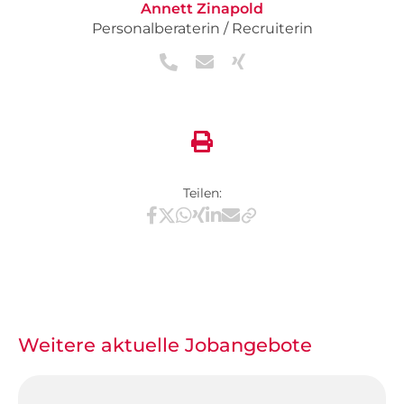
Annett Zinapold
Personalberaterin / Recruiterin
Teilen:
Teilen via Facebook
Teilen via X / Twitter
Teilen via WhatsApp
Teilen via Xing
Teilen via LinkedIn
Teilen via E-Mail
Weitere aktuelle Jobangebote