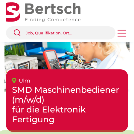
Ulm
SMD Maschinenbediener
(m/w/d)
für die Elektronik
Fertigung