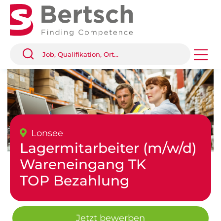
Lonsee
Lagermitarbeiter (m/w/d)
Wareneingang TK
TOP Bezahlung
Jetzt bewerben