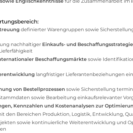
sowie Englischkenntnisse
für die Zusammenarbeit im
rtungsbereich:
etreuung
definierter Warengruppen sowie Sicherstellung
ung nachhaltiger
Einkaufs- und Beschaffungsstrategi
ieferfähigkeit
internationaler Beschaffungsmärkte
sowie Identifikatio
erentwicklung
langfristiger Lieferantenbeziehungen ei
ung von Bestellprozessen
sowie Sicherstellung termi
d Stammdaten sowie Bearbeitung einkaufsrelevanter V
gen, Kennzahlen und Kostenanalysen zur Optimieru
it den Bereichen Produktion, Logistik, Entwicklung, Qua
jekten sowie kontinuierliche Weiterentwicklung und O
sen