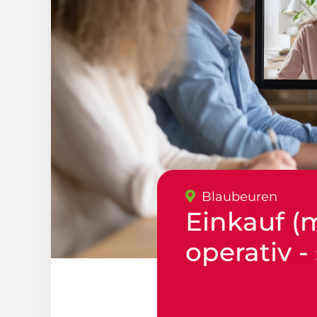
Blaubeuren
Einkauf (
operativ -