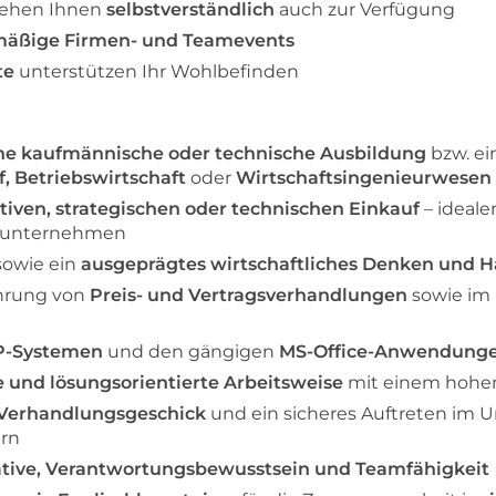
ehen Ihnen
selbstverständlich
auch zur Verfügung
mäßige Firmen- und Teamevents
te
unterstützen Ihr Wohlbefinden
ne kaufmännische oder technische Ausbildung
bzw. e
, Betriebswirtschaft
oder
Wirtschaftsingenieurwesen
tiven, strategischen oder technischen Einkauf
– ideale
ieunternehmen
sowie ein
ausgeprägtes wirtschaftliches Denken und 
ührung von
Preis- und Vertragsverhandlungen
sowie im 
-Systemen
und den gängigen
MS-Office-Anwendung
te und lösungsorientierte Arbeitsweise
mit einem hohen
Verhandlungsgeschick
und ein sicheres Auftreten im 
rn
ative, Verantwortungsbewusstsein und Teamfähigkeit