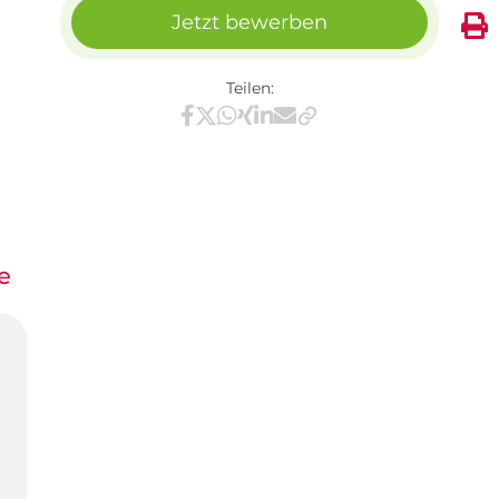
Jetzt bewerben
Teilen:
Teilen via Facebook
Teilen via X / Twitter
Teilen via WhatsApp
Teilen via Xing
Teilen via LinkedIn
Teilen via E-Mail
e