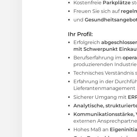
Kostenfreie
Parkplätze
st
Freuen Sie sich auf
regel
und
Gesundheitsangebo
Ihr Profil:
Erfolgreich
abgeschlosse
mit Schwerpunkt Einkauf
Berufserfahrung im
opera
produzierenden Industr
Technisches Verständnis 
Erfahrung in der Durchf
Lieferantenmanagement
Sicherer Umgang mit
ERP
Analytische, strukturier
Kommunikationsstärke, 
externen Ansprechpartne
Hohes Maß an
Eigeniniti